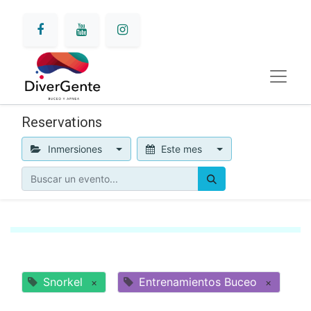
Reservations
Inmersiones
Este mes
Snorkel
Entrenamientos Buceo
×
×