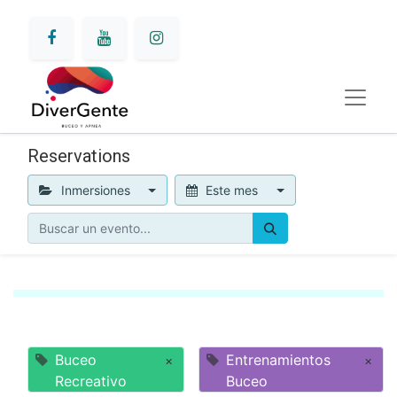
Reservations
Inmersiones
Este mes
Buceo
Entrenamientos
×
×
Recreativo
Buceo