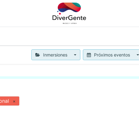
APNEA
OTROS SERVICIOS
NOTICIAS
BLOG
CON
Inmersiones
Próximos eventos
onal
×