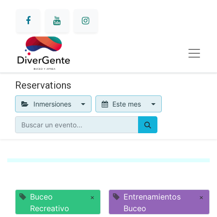
Reservations
Inmersiones
Este mes
Buceo
Entrenamientos
×
×
Recreativo
Buceo